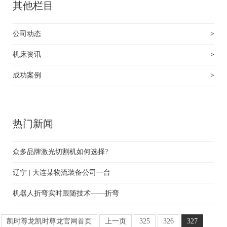
其他栏目
公司动态
>
机床资讯
>
成功案例
>
热门新闻
众多品牌激光切割机如何选择?
辽宁 | 大连某物流装备公司一台
机器人折弯实时跟随技术——折弯
凯时尊龙凯时尊龙官网首页
上一页
325
326
327