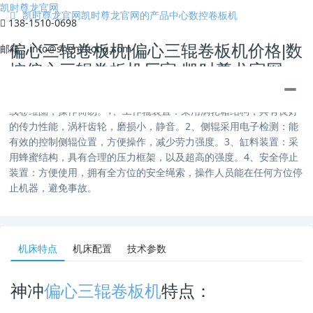
凯时尊龙官网
凯时尊龙官网的产品中心
数控卷板机
凯时尊龙官网
138-1510-0698
偏心三辊卷板机|偏心三辊卷板机价格|数
邮箱：
info@shenchong.com
控偏心三辊卷板机厂家-凯时尊龙官网
神冲偏心三辊卷板机特点：侧三辊：预弯直边小，圈制精度高，可母
线卷维圈，操作简易。1、工作辊装置：采用涡轮箱结构，具有良好
的传力性能，涡杆齿轮，磨损小，静音。2、侧辊采用电子检测：能
有效的控制侧辊位置，方便操作，减少劳力强度。3、缸料装置：采
用蜂蜜结构，具有合理的压力框架，以及超高的强度。4、安全停止
装置：方便使用，拥有全方位的安全绳索，操作人员能在任何方位停
止机器，避免事故。
机床特点
机床配置
技术参数
神冲
偏心三辊卷板机
特点：