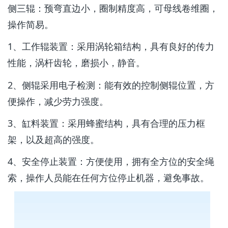
侧三辊：预弯直边小，圈制精度高，可母线卷维圈，
操作简易。
1、工作辊装置：采用涡轮箱结构，具有良好的传力
性能，涡杆齿轮，磨损小，静音。
2、侧辊采用电子检测：能有效的控制侧辊位置，方
便操作，减少劳力强度。
3、缸料装置：采用蜂蜜结构，具有合理的压力框
架，以及超高的强度。
4、安全停止装置：方便使用，拥有全方位的安全绳
索，操作人员能在任何方位停止机器，避免事故。