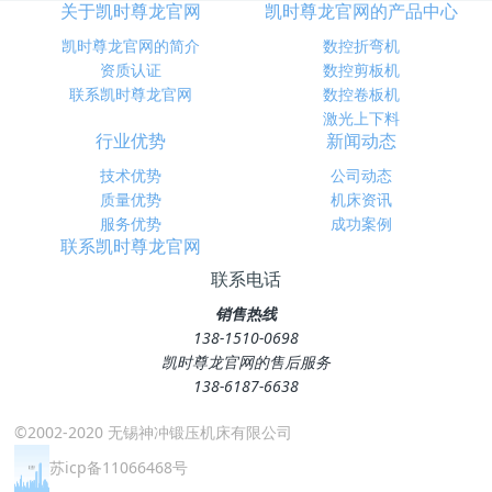
关于凯时尊龙官网
凯时尊龙官网的产品中心
凯时尊龙官网的简介
数控折弯机
资质认证
数控剪板机
联系凯时尊龙官网
数控卷板机
激光上下料
行业优势
新闻动态
技术优势
公司动态
质量优势
机床资讯
服务优势
成功案例
联系凯时尊龙官网
联系电话
销售热线
138-1510-0698
凯时尊龙官网的售后服务
138-6187-6638
©2002-2020 无锡神冲锻压机床有限公司
苏icp备11066468号